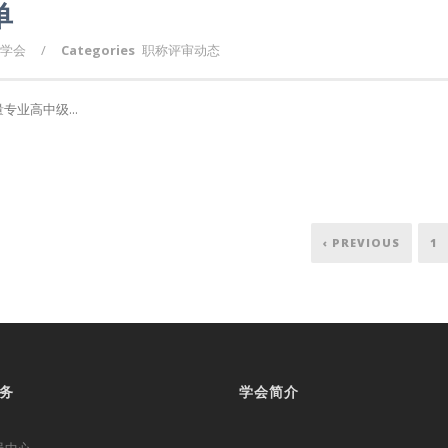
单
学会
/
Categories
职称评审动态
量专业高中级...
‹ PREVIOUS
1
务
学会简介