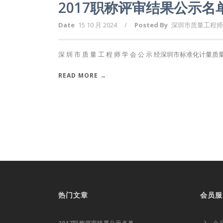
2017职称评审结果公示名
Date
15 10 月 2024
/
Posted By
深圳市质量工程师
深 圳 市 质 量 工 程 师 学 会 公 示 经深圳市标准化计量质
READ MORE →
热门文章
会员服
2017职称评审结果公示名单