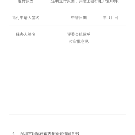
退付原因
（注明退付原因，并附上银行账户复印件）
退付申请人签名
申请日期
年 月 日
经办人签名
评委会组建单
位审批意见
深圳市职称评审表邮寄知情同意书