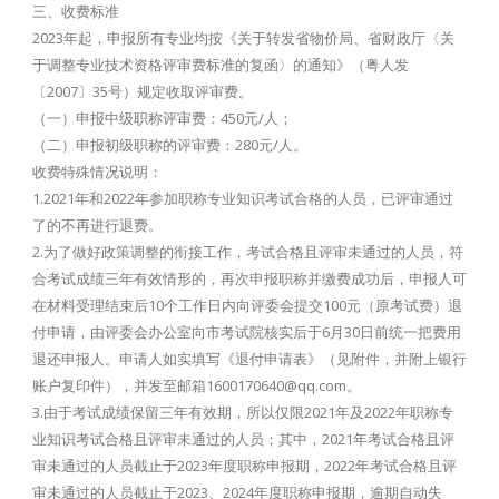
三、收费标准
2023年起，申报所有专业均按《关于转发省物价局、省财政厅〈关
于调整专业技术资格评审费标准的复函〉的通知》（粤人发
〔2007〕35号）规定收取评审费。
（一）申报中级职称评审费：450元/人；
（二）申报初级职称的评审费：280元/人。
收费特殊情况说明：
1.2021年和2022年参加职称专业知识考试合格的人员，已评审通过
了的不再进行退费。
2.为了做好政策调整的衔接工作，考试合格且评审未通过的人员，符
合考试成绩三年有效情形的，再次申报职称并缴费成功后，申报人可
在材料受理结束后10个工作日内向评委会提交100元（原考试费）退
付申请，由评委会办公室向市考试院核实后于6月30日前统一把费用
退还申报人。申请人如实填写《退付申请表》（见附件，并附上银行
账户复印件），并发至邮箱1600170640@qq.com。
3.由于考试成绩保留三年有效期，所以仅限2021年及2022年职称专
业知识考试合格且评审未通过的人员；其中，2021年考试合格且评
审未通过的人员截止于2023年度职称申报期，2022年考试合格且评
审未通过的人员截止于2023、2024年度职称申报期，逾期自动失