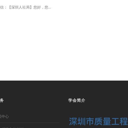
信：【深圳人社局】您好，您...
务
学会简介
员中心